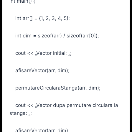
int main() {
int arr[] = {1, 2, 3, 4, 5};
int dim = sizeof(arr) / sizeof(arr[0]);
cout << „Vector initial: „;
afisareVector(arr, dim);
permutareCircularaStanga(arr, dim);
cout << „Vector dupa permutare circulara la
stanga: „;
afisareVector(arr, dim);