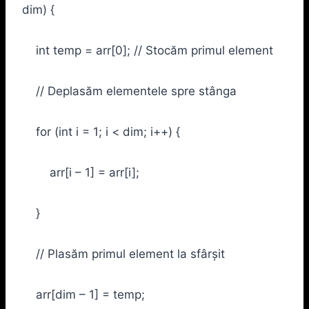
dim) {
int temp = arr[0]; // Stocăm primul element
// Deplasăm elementele spre stânga
for (int i = 1; i < dim; i++) {
arr[i – 1] = arr[i];
}
// Plasăm primul element la sfârșit
arr[dim – 1] = temp;