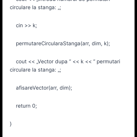
circulare la stanga: „;
cin >> k;
permutareCircularaStanga(arr, dim, k);
cout << „Vector dupa ” << k << ” permutari
circulare la stanga: „;
afisareVector(arr, dim);
return 0;
}