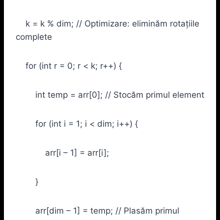
k = k % dim; // Optimizare: eliminăm rotațiile
complete
for (int r = 0; r < k; r++) {
int temp = arr[0]; // Stocăm primul element
for (int i = 1; i < dim; i++) {
arr[i – 1] = arr[i];
}
arr[dim – 1] = temp; // Plasăm primul