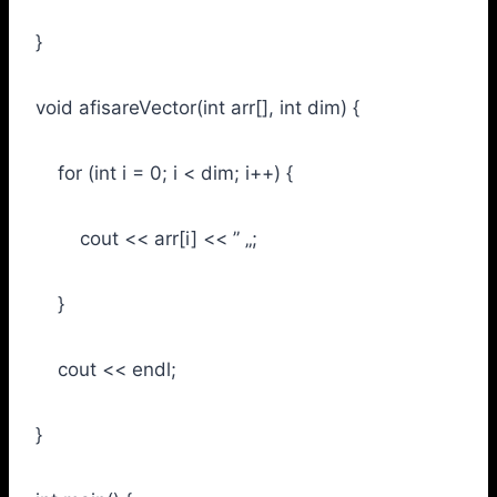
}
void afisareVector(int arr[], int dim) {
for (int i = 0; i < dim; i++) {
cout << arr[i] << ” „;
}
cout << endl;
}