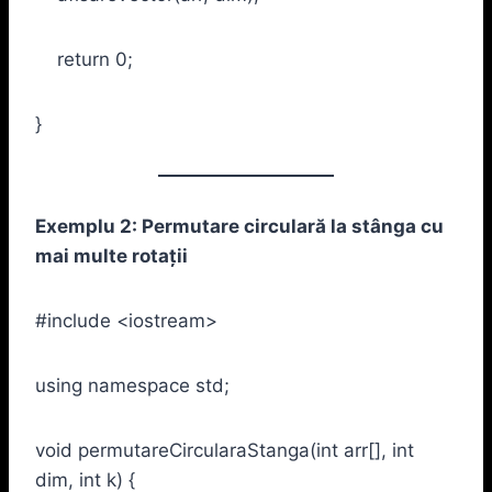
return 0;
}
Exemplu 2: Permutare circulară la stânga cu
mai multe rotații
#include <iostream>
using namespace std;
void permutareCircularaStanga(int arr[], int
dim, int k) {