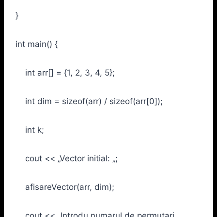
}
int main() {
int arr[] = {1, 2, 3, 4, 5};
int dim = sizeof(arr) / sizeof(arr[0]);
int k;
cout << „Vector initial: „;
afisareVector(arr, dim);
cout << „Introdu numarul de permutari