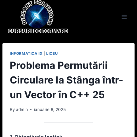
Skip
to
content
INFORMATICA IX
|
LICEU
Problema Permutării
Circulare la Stânga într-
un Vector în C++ 25
By
admin
ianuarie 8, 2025
1. Obiectivele lecției: