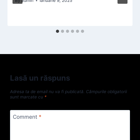
By
admin
ianuarie 9, 2025
Lasă un răspuns
Adresa ta de email nu va fi publicată.
Câmpurile obligatorii
sunt marcate cu
*
Comment
*