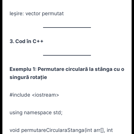
Ieșire: vector permutat
3. Cod în C++
Exemplu 1: Permutare circulară la stânga cu o
singură rotație
#include <iostream>
using namespace std;
void permutareCircularaStanga(int arr[], int