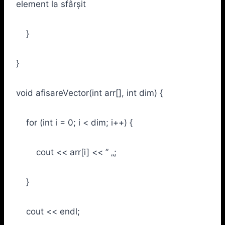
element la sfârșit
}
}
void afisareVector(int arr[], int dim) {
for (int i = 0; i < dim; i++) {
cout << arr[i] << ” „;
}
cout << endl;