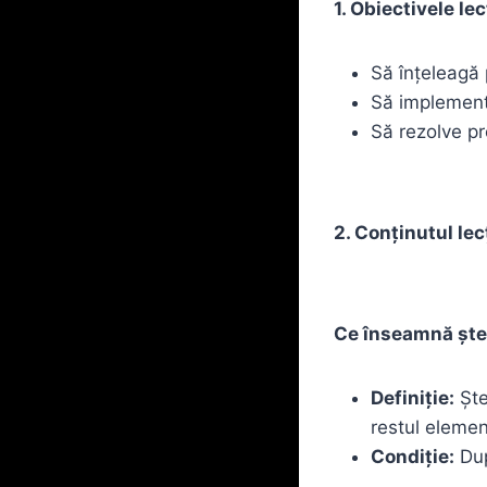
1. Obiectivele lec
Să înțeleagă 
Să implemente
Să rezolve pr
2. Conținutul lecț
Ce înseamnă ște
Definiție:
Ște
restul elemen
Condiție:
Dup