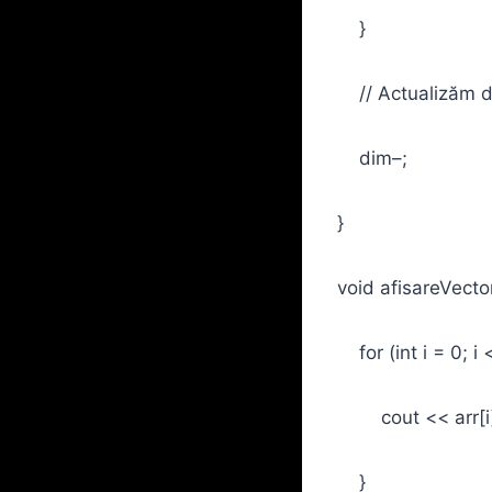
}
// Actualizăm d
dim–;
}
void afisareVector(
for (int i = 0; i 
cout << arr[i] 
}