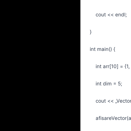
cout << endl;
}
int main() {
int arr[10] = {1, 
int dim = 5;
cout << „Vector in
afisareVector(ar