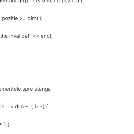
nt(int arr[], int& dim, int pozitie) {
 pozitie >= dim) {
 invalida!” << endl;
mentele spre stânga
e; i < dim – 1; i++) {
 1];