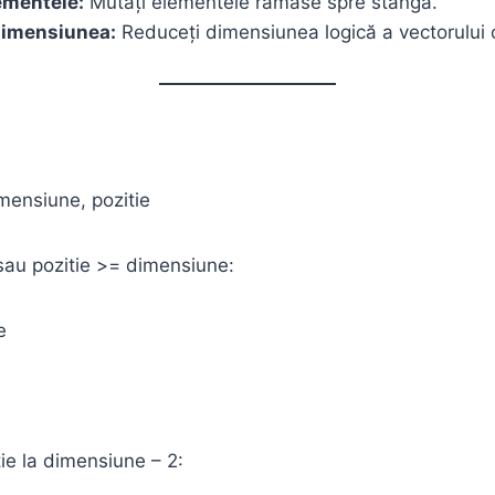
ementele:
Mutați elementele rămase spre stânga.
dimensiunea:
Reduceți dimensiunea logică a vectorului c
imensiune, pozitie
sau pozitie >= dimensiune:
e
ie la dimensiune – 2: