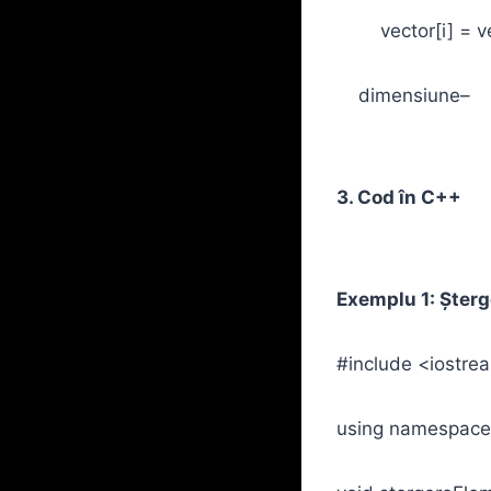
vector[i] = vec
dimensiune–
3. Cod în C++
Exemplu 1: Șterg
#include <iostre
using namespace