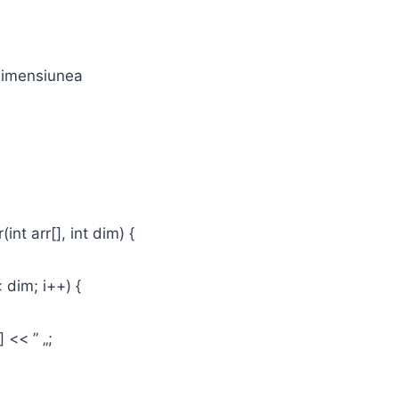
imensiunea
int arr[], int dim) {
< dim; i++) {
<< ” „;