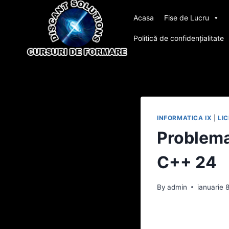
Skip
Acasa
Fise de Lucru
to
content
Politică de confidențialitate
INFORMATICA IX
|
LI
Problema 
C++ 24
By
admin
ianuarie 