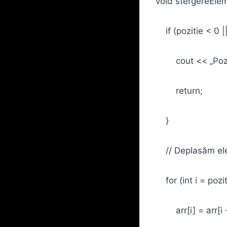
void stergereEleme
if (pozitie < 0 ||
cout << „Pozitie
return;
}
// Deplasăm ele
for (int i = poziti
arr[i] = arr[i +