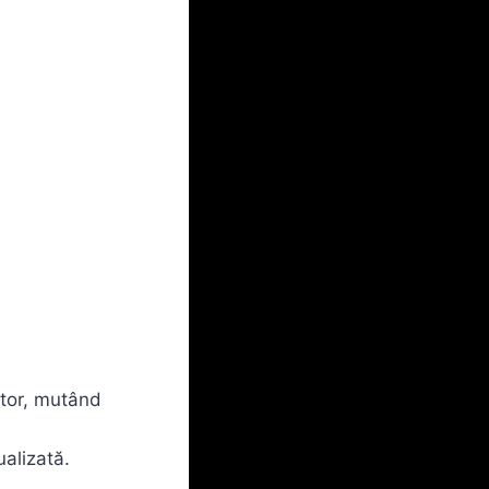
ctor, mutând
alizată.