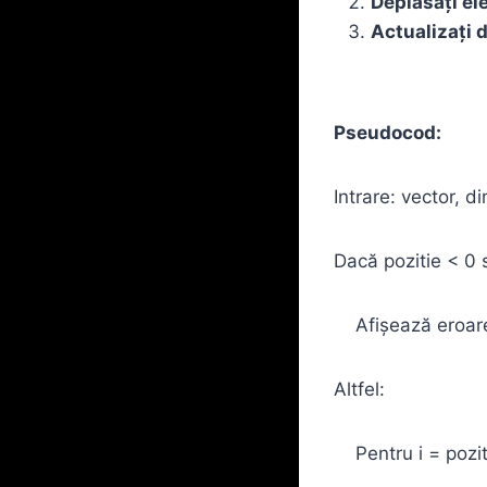
Deplasați el
Actualizați 
Pseudocod:
Intrare: vector, d
Dacă pozitie < 0 
Afișează eroar
Altfel:
Pentru i = pozit