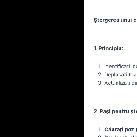
Ștergerea unui e
1. Principiu:
Identificați i
Deplasați toa
Actualizați d
2. Pași pentru șt
Căutați poziț