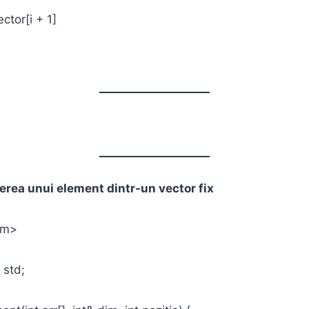
tor[i + 1]
erea unui element dintr-un vector fix
am>
 std;