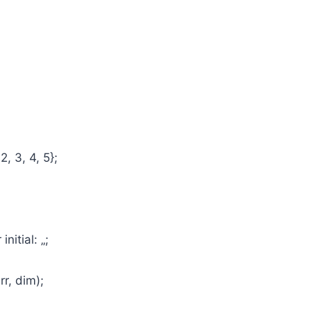
2, 3, 4, 5};
itial: „;
r, dim);