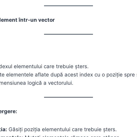
lement într-un vector
ndexul elementului care trebuie șters.
te elementele aflate după acest index cu o poziție spre
imensiunea logică a vectorului.
ergere:
ia:
Găsiți poziția elementului care trebuie șters.