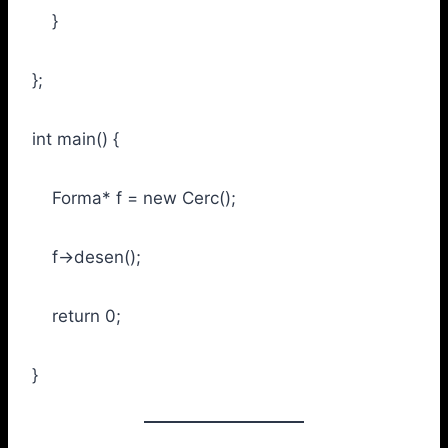
}
};
int main() {
Forma* f = new Cerc();
f->desen();
return 0;
}