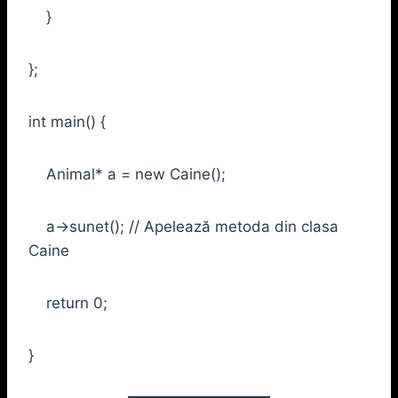
}
};
int main() {
Animal* a = new Caine();
a->sunet(); // Apelează metoda din clasa
Caine
return 0;
}