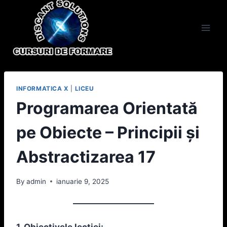
Skip
to
content
INFORMATICA X
|
LICEU
Programarea Orientată
pe Obiecte – Principii și
Abstractizarea 17
By
admin
ianuarie 9, 2025
1. Obiectivele lecției: