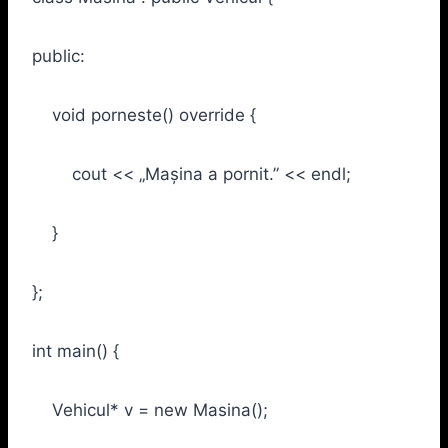
public:
void porneste() override {
cout << „Mașina a pornit.” << endl;
}
};
int main() {
Vehicul* v = new Masina();