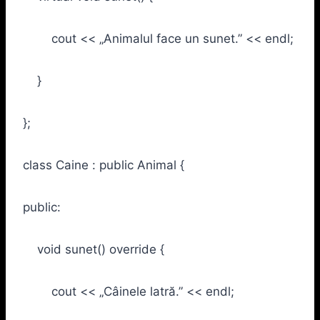
cout << „Animalul face un sunet.” << endl;
}
};
class Caine : public Animal {
public:
void sunet() override {
cout << „Câinele latră.” << endl;