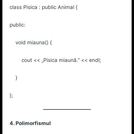
class Pisica : public Animal {
public:
void miauna() {
cout << „Pisica miaună.” << endl;
}
};
4. Polimorfismul