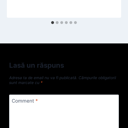
Lasă un răspuns
Adresa ta de email nu va fi publicată.
Câmpurile obligatorii
sunt marcate cu
*
Comment
*