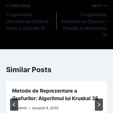
Navigare
PREVIOUS
NEXT
Programarea
Programarea
în
Orientată pe Obiecte –
Orientată pe Obiecte –
articole
Clase și Obiecte 16
Principii și Moștenirea
18
Similar Posts
Metode de Reprezentare a
Grafurilor: Algoritmul lui Kruskal 35
By
admin
ianuarie 9, 2025