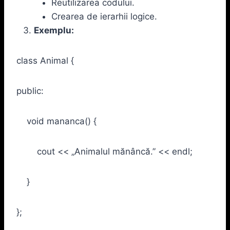
Reutilizarea codului.
Crearea de ierarhii logice.
Exemplu:
class Animal {
public:
void mananca() {
cout << „Animalul mănâncă.” << endl;
}
};