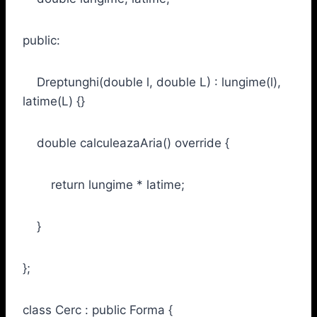
public:
Dreptunghi(double l, double L) : lungime(l),
latime(L) {}
double calculeazaAria() override {
return lungime * latime;
}
};
class Cerc : public Forma {