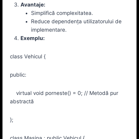
Avantaje:
Simplifică complexitatea.
Reduce dependența utilizatorului de
implementare.
Exemplu:
class Vehicul {
public:
virtual void porneste() = 0; // Metodă pur
abstractă
};
class Masina : public Vehicul {