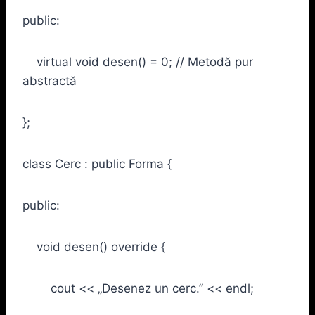
public:
virtual void desen() = 0; // Metodă pur
abstractă
};
class Cerc : public Forma {
public:
void desen() override {
cout << „Desenez un cerc.” << endl;