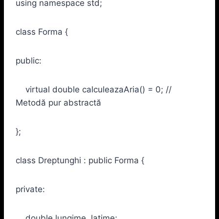
using namespace std;
class Forma {
public:
virtual double calculeazaAria() = 0; //
Metodă pur abstractă
};
class Dreptunghi : public Forma {
private:
double lungime, latime;