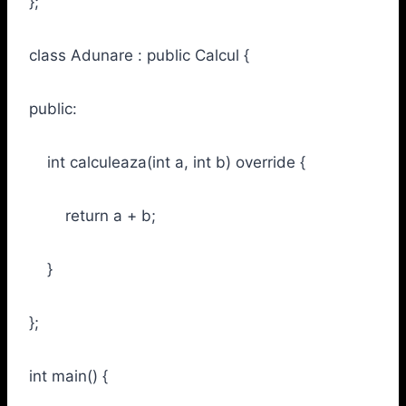
};
class Adunare : public Calcul {
public:
int calculeaza(int a, int b) override {
return a + b;
}
};
int main() {