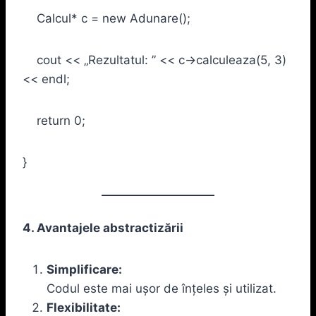
Calcul* c = new Adunare();
cout << „Rezultatul: ” << c->calculeaza(5, 3)
<< endl;
return 0;
}
4. Avantajele abstractizării
Simplificare:
Codul este mai ușor de înțeles și utilizat.
Flexibilitate: