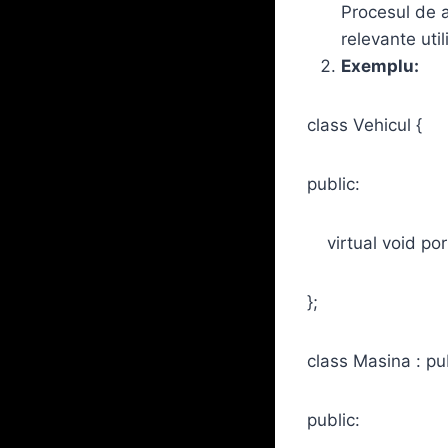
Procesul de a
relevante util
Exemplu:
class Vehicul {
public:
virtual void porn
};
class Masina : pub
public: