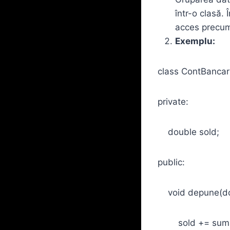
într-o clasă.
acces precum 
Exemplu:
class ContBancar
private:
double sold;
public:
void depune(do
sold += sum