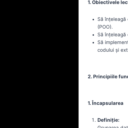
1. Obiectivele lec
Să înțeleagă 
(POO).
Să înțeleagă
Să implemente
codului și ext
2. Principiile f
1. Încapsularea
Definiție:
Gruparea date