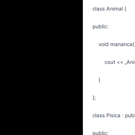
class Animal {
public:
void mananca()
cout << „Anima
}
};
class Pisica : pub
public: