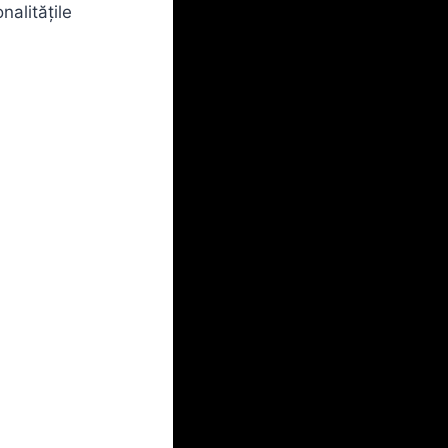
alitățile
.