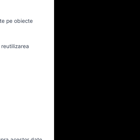
ate pe obiecte
reutilizarea
upra acestor date