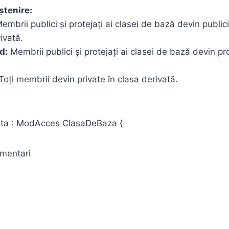
ștenire:
embrii publici și protejați ai clasei de bază devin publici 
ivată.
d:
Membrii publici și protejați ai clasei de bază devin pro
oți membrii devin private în clasa derivată.
ata : ModAcces ClasaDeBaza {
mentari