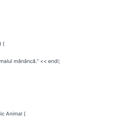
 {
lul mănâncă.” << endl;
lic Animal {