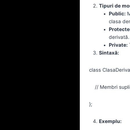
Tipuri de mo
Public:
M
clasa der
Protecte
derivată.
Private:
T
Sintaxă:
class ClasaDeriv
// Membri supli
};
Exemplu: