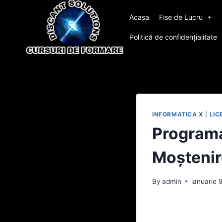
Skip
Acasa
Fise de Lucru
to
content
Politică de confidențialitate
INFORMATICA X
|
LIC
Programar
Moștenir
By
admin
ianuarie 