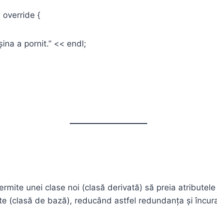
override {
 a pornit.” << endl;
rmite unei clase noi (clasă derivată) să preia atributel
te (clasă de bază), reducând astfel redundanța și încura