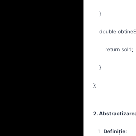
}
double obtineSo
return sold;
}
};
2. Abstractizare
Definiție: