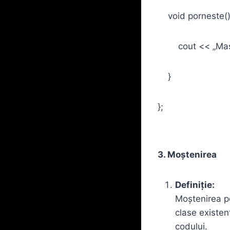
void porneste() 
cout << „Mașina
}
};
3. Moștenirea
Definiție:
Moștenirea pe
clase existen
codului.