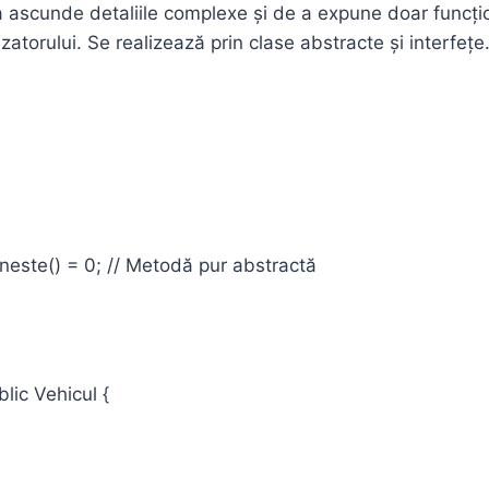
 ascunde detaliile complexe și de a expune doar funcțion
izatorului. Se realizează prin clase abstracte și interfețe
este() = 0; // Metodă pur abstractă
lic Vehicul {