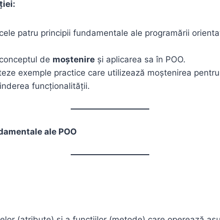
ției:
cele patru principii fundamentale ale programării orient
 conceptul de
moștenire
și aplicarea sa în POO.
ze exemple practice care utilizează moștenirea pentru 
inderea funcționalității.
undamentale ale POO
lor (atribute) și a funcțiilor (metode) care operează as