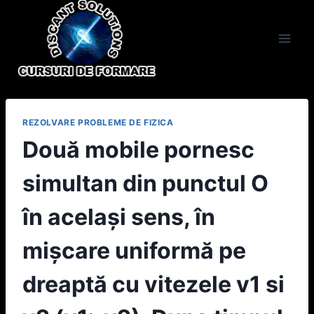
Skip
to
content
REZOLVARE PROBLEME DE FIZICA
Două mobile pornesc
simultan din punctul O
în acelaşi sens, în
mişcare uniformă pe
dreaptă cu vitezele v1 si