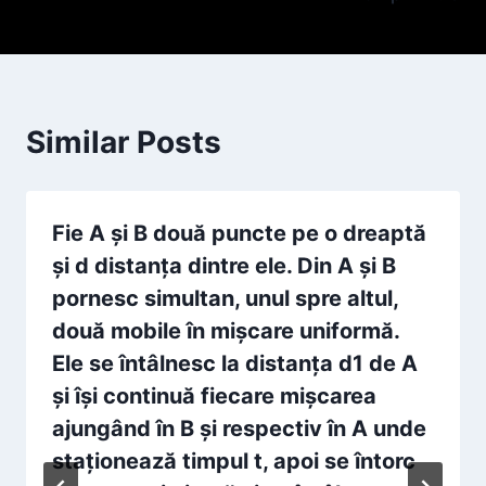
Similar Posts
Fie A şi B două puncte pe o dreaptă
şi d distanţa dintre ele. Din A şi B
pornesc simultan, unul spre altul,
două mobile în mişcare uniformă.
Ele se întâlnesc la distanţa d1 de A
şi îşi continuă fiecare mişcarea
ajungând în B şi respectiv în A unde
staţionează timpul t, apoi se întorc