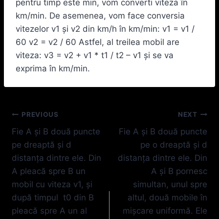
pentru timp este min, vom converti viteza în
km/min. De asemenea, vom face conversia
vitezelor v1 şi v2 din km/h în km/min: v1 = v1 /
60 v2 = v2 / 60 Astfel, al treilea mobil are
viteza: v3 = v2 + v1 * t1 / t2 – v1 şi se va
exprima în km/min.
Navigare
PREVIOUS
NEXT
Fie A şi B două puncte
Fie A şi B două puncte
în
pe dreaptă şi d
pe o dreaptă şi d
articole
distanţa dintre ele. Din
distanţa dintre ele. Din
A pleacă spre B un
A şi B pornesc
mobil cu viteza v1, şi
simultan, unul spre
după timpul t0 din B
altul, două mobile în
pleacă spre A un al
mişcare uniformă. Ele