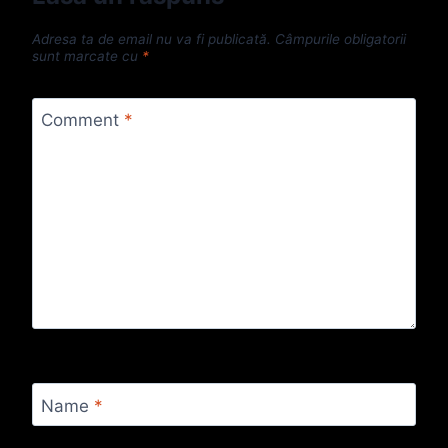
Adresa ta de email nu va fi publicată.
Câmpurile obligatorii
sunt marcate cu
*
Comment
*
Name
*