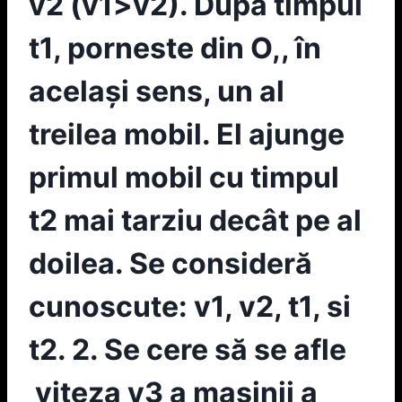
v2 (v1>v2). Dupa timpul
t1, porneste din O,, în
acelaşi sens, un al
treilea mobil. El ajunge
primul mobil cu timpul
t2 mai tarziu decât pe al
doilea. Se consideră
cunoscute: v1, v2, t1, si
t2. 2. Se cere să se afle
viteza v3 a maşinii a