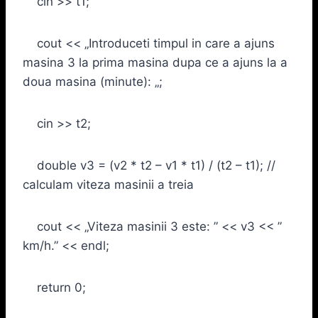
cin >> t1;
cout << „Introduceti timpul in care a ajuns
masina 3 la prima masina dupa ce a ajuns la a
doua masina (minute): „;
cin >> t2;
double v3 = (v2 * t2 – v1 * t1) / (t2 – t1); //
calculam viteza masinii a treia
cout << „Viteza masinii 3 este: ” << v3 << ”
km/h.” << endl;
return 0;