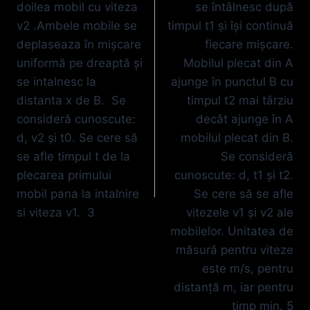
doilea mobil cu viteza
se întâlnesc după
v2 .Ambele mobile se
timpul t1 şi îşi continuă
deplaseaza în mişcare
fiecare mişcare.
uniformă pe dreaptă şi
Mobilul plecat din A
se intalnesc la
ajunge în punctul B cu
distanta x de B. Se
timpul t2 mai târziu
consideră cunoscute:
decât ajunge în A
d, v2 şi t0. Se cere să
mobilul plecat din B.
se afle timpul t de la
Se consideră
plecarea primului
cunoscute: d, t1 şi t2.
mobil pana la intalnire
Se cere să se afle
si viteza v1. 3
vitezele v1 şi v2 ale
mobilelor. Unitatea de
măsură pentru viteze
este m/s, pentru
distanţă m, iar pentru
timp min. 5