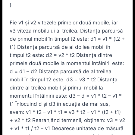
}
Fie v1 şi v2 vitezele primelor două mobile, iar
v3 viteza mobilului al treilea. Distanţa parcursă
de primul mobil în timpul t2 este: d1 = v1 * (t2 +
t1) Distanţa parcursă de al doilea mobil în
timpul t2 este: d2 = v2 * t2 Distanţa dintre
primele două mobile la momentul întâlnirii este:
d = d1 – d2 Distanţa parcursă de al treilea
mobil în timpul t2 este: d3 = v3 * t2 Distanţa
dintre al treilea mobil şi primul mobil la
momentul întâlnirii este: d3 – d = v1 * t2 – v1 *
t1 Înlocuind d şi d3 în ecuaţia de mai sus,
avem: v1 * t2 – v1 * t1 = v3 * t2 – v1 * (t2 + t1)
+ v2 * t2 Rearanjând termenii, obţinem: v3 = v2
+ v1 * t1 / t2 – v1 Deoarece unitatea de măsură