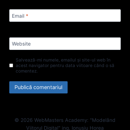
Email
*
Website
Salvează-mi numele, emailul și site-ul web în
acest navigator pentru data viitoare când o să
comentez.
© 2026 WebMasters Academy: "Modelând
Viitorul Digital" ing. Ionusiu Horea