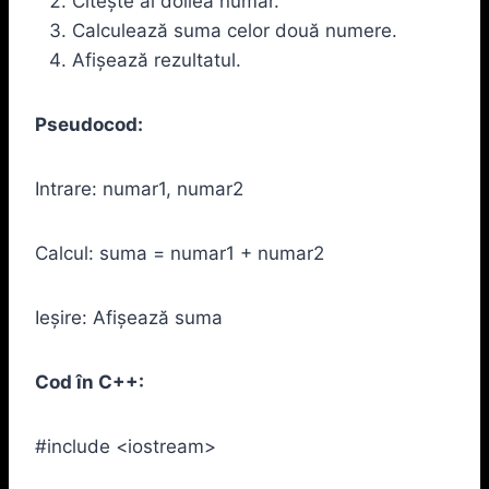
Citește al doilea număr.
Calculează suma celor două numere.
Afișează rezultatul.
Pseudocod:
Intrare: numar1, numar2
Calcul: suma = numar1 + numar2
Ieșire: Afișează suma
Cod în C++:
#include <iostream>