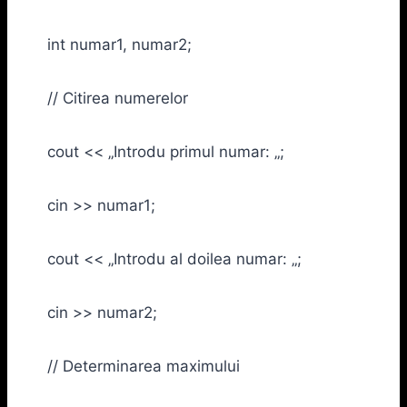
int numar1, numar2;
// Citirea numerelor
cout << „Introdu primul numar: „;
cin >> numar1;
cout << „Introdu al doilea numar: „;
cin >> numar2;
// Determinarea maximului