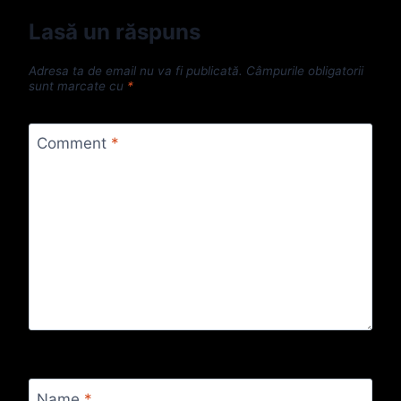
Lasă un răspuns
Adresa ta de email nu va fi publicată.
Câmpurile obligatorii
sunt marcate cu
*
Comment
*
Name
*