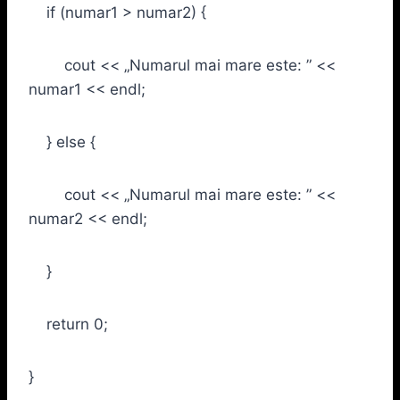
if (numar1 > numar2) {
cout << „Numarul mai mare este: ” <<
numar1 << endl;
} else {
cout << „Numarul mai mare este: ” <<
numar2 << endl;
}
return 0;
}