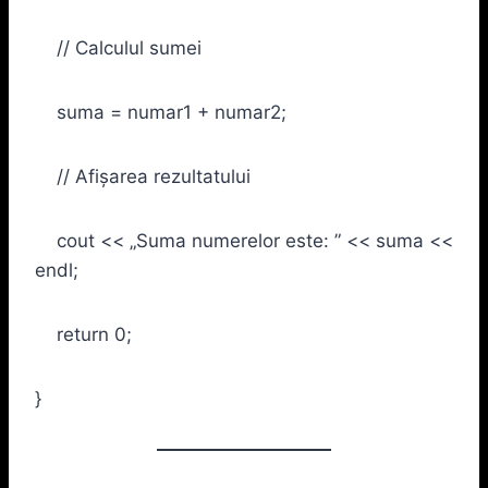
// Calculul sumei
suma = numar1 + numar2;
// Afișarea rezultatului
cout << „Suma numerelor este: ” << suma <<
endl;
return 0;
}