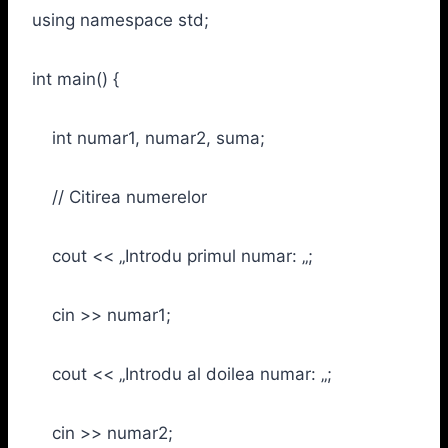
using namespace std;
int main() {
int numar1, numar2, suma;
// Citirea numerelor
cout << „Introdu primul numar: „;
cin >> numar1;
cout << „Introdu al doilea numar: „;
cin >> numar2;