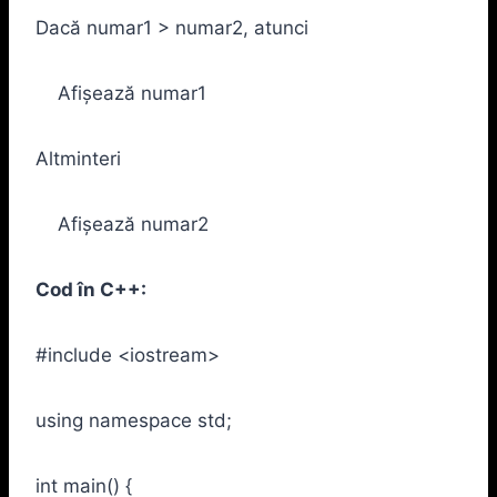
Dacă numar1 > numar2, atunci
Afișează numar1
Altminteri
Afișează numar2
Cod în C++:
#include <iostream>
using namespace std;
int main() {