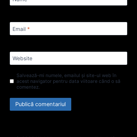
Email
*
Website
Salvează-mi numele, emailul și site-ul web în
acest navigator pentru data viitoare când o să
comentez.