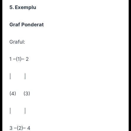
5. Exemplu
Graf Ponderat
Graful:
1 –(1)– 2
| |
(4) (3)
| |
3 –(2)– 4