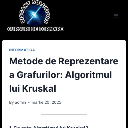
Skip
to
content
INFORMATICA
Metode de Reprezentare
a Grafurilor: Algoritmul
lui Kruskal
By
admin
martie 20, 2025
1. Ce este Algoritmul lui Kruskal?