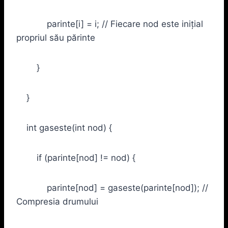
parinte[i] = i; // Fiecare nod este inițial
propriul său părinte
}
}
int gaseste(int nod) {
if (parinte[nod] != nod) {
parinte[nod] = gaseste(parinte[nod]); //
Compresia drumului