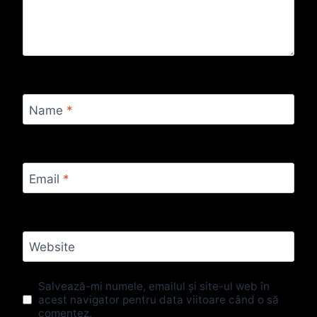
Name
*
Email
*
Website
Salvează-mi numele, emailul și site-ul web în
acest navigator pentru data viitoare când o să
comentez.