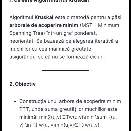
Algoritmul
Kruskal
este o metodă pentru a găsi
arborele de acoperire minim
(MST – Minimum
Spanning Tree) într-un graf ponderat,
neorientat. Se bazează pe alegerea iterativă a
muchiilor cu cea mai mică greutate,
asigurându-se că nu se formează cicluri.
2. Obiectiv
Construcția unui arbore de acoperire minim
TTT, unde suma greutăților muchiilor este
minimă: min⁡∑(u,v)∈Tw(u,v)\min \sum_{(u,
v) \in T} w(u, v)min(u,v)∈T∑​w(u,v)