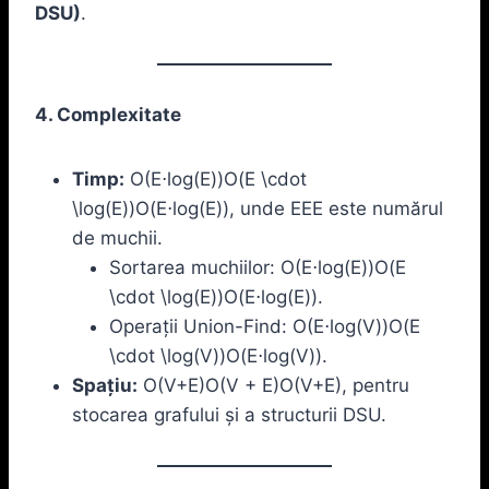
DSU)
.
4. Complexitate
Timp:
O(E⋅log⁡(E))O(E \cdot
\log(E))O(E⋅log(E)), unde EEE este numărul
de muchii.
Sortarea muchiilor: O(E⋅log⁡(E))O(E
\cdot \log(E))O(E⋅log(E)).
Operații Union-Find: O(E⋅log⁡(V))O(E
\cdot \log(V))O(E⋅log(V)).
Spațiu:
O(V+E)O(V + E)O(V+E), pentru
stocarea grafului și a structurii DSU.