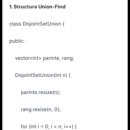
1. Structura Union-Find
class DisjointSetUnion {
public:
vector<int> parinte, rang;
DisjointSetUnion(int n) {
parinte.resize(n);
rang.resize(n, 0);
for (int i = 0; i < n; i++) {