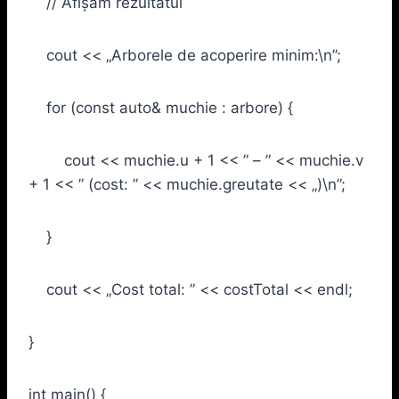
// Afișăm rezultatul
cout << „Arborele de acoperire minim:\n”;
for (const auto& muchie : arbore) {
cout << muchie.u + 1 << ” – ” << muchie.v
+ 1 << ” (cost: ” << muchie.greutate << „)\n”;
}
cout << „Cost total: ” << costTotal << endl;
}
int main() {