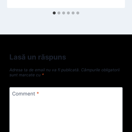
Lasă un răspuns
Adresa ta de email nu va fi publicată.
Câmpurile obligatorii
sunt marcate cu
*
Comment
*