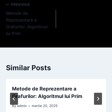
Navigare
PREVIOUS
Metode de
în
Reprezentare a
articole
Grafurilor: Algoritmul
lui Prim
Similar Posts
Metode de Reprezentare a
Grafurilor: Algoritmul lui Prim
By
admin
martie 20, 2025