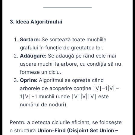
3. Ideea Algoritmului
Sortare:
Se sortează toate muchiile
grafului în funcție de greutatea lor.
Adăugare:
Se adaugă pe rând cele mai
ușoare muchii la arbore, cu condiția să nu
formeze un ciclu.
Oprire:
Algoritmul se oprește când
arborele de acoperire conține ∣V∣−1|V| –
1∣V∣−1 muchii (unde ∣V∣|V|∣V∣ este
numărul de noduri).
Pentru a detecta ciclurile eficient, se folosește
o structură
Union-Find (Disjoint Set Union –