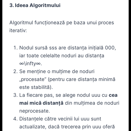
3. Ideea Algoritmului
Algoritmul funcționează pe baza unui proces
iterativ:
Nodul sursă sss are distanța inițială 000,
iar toate celelalte noduri au distanța
∞\infty∞.
Se menține o mulțime de noduri
„procesate” (pentru care distanța minimă
este stabilită).
La fiecare pas, se alege nodul uuu cu
cea
mai mică distanță
din mulțimea de noduri
neprocesate.
Distanțele către vecinii lui uuu sunt
actualizate, dacă trecerea prin uuu oferă