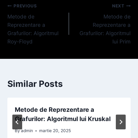
Navigare
PREVIOUS
NEXT
Metode de
Metode de
în
Reprezentare a
Reprezentare a
articole
Grafurilor: Algoritmul
Grafurilor: Algoritmul
Roy-Floyd
lui Prim
Similar Posts
Metode de Reprezentare a
Grafurilor: Algoritmul lui Kruskal
By
admin
martie 20, 2025