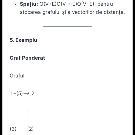
Spațiu:
O(V+E)O(V + E)O(V+E), pentru
stocarea grafului și a vectorilor de distanțe.
5. Exemplu
Graf Ponderat
Graful:
1 –(5)–> 2
| |
(3) (2)