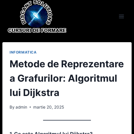
Skip
to
content
INFORMATICA
Metode de Reprezentare
a Grafurilor: Algoritmul
lui Dijkstra
By
admin
martie 20, 2025
1. Ce este Algoritmul lui Dijkstra?