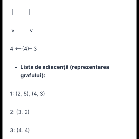
| |
v v
4 <–(4)– 3
Lista de adiacență (reprezentarea
grafului):
1: (2, 5), (4, 3)
2: (3, 2)
3: (4, 4)