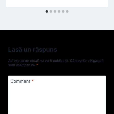
Lasă un răspuns
Adresa ta de email nu va fi publicată.
Câmpurile obligatorii
sunt marcate cu
*
Comment
*