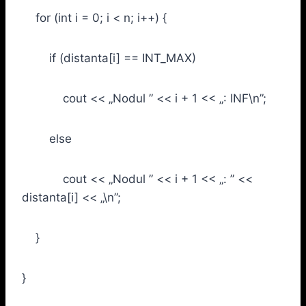
for (int i = 0; i < n; i++) {
if (distanta[i] == INT_MAX)
cout << „Nodul ” << i + 1 << „: INF\n”;
else
cout << „Nodul ” << i + 1 << „: ” <<
distanta[i] << „\n”;
}
}