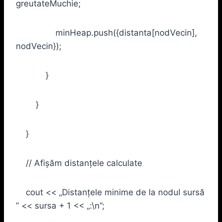
greutateMuchie;
minHeap.push({distanta[nodVecin],
nodVecin});
}
}
}
// Afișăm distanțele calculate
cout << „Distanțele minime de la nodul sursă
” << sursa + 1 << „:\n”;