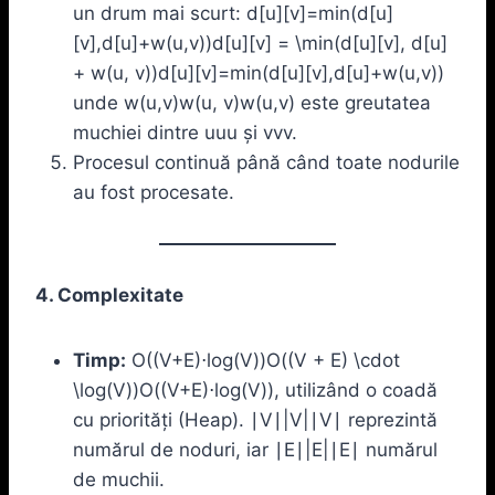
un drum mai scurt: d[u][v]=min⁡(d[u]
[v],d[u]+w(u,v))d[u][v] = \min(d[u][v], d[u]
+ w(u, v))d[u][v]=min(d[u][v],d[u]+w(u,v))
unde w(u,v)w(u, v)w(u,v) este greutatea
muchiei dintre uuu și vvv.
Procesul continuă până când toate nodurile
au fost procesate.
4. Complexitate
Timp:
O((V+E)⋅log⁡(V))O((V + E) \cdot
\log(V))O((V+E)⋅log(V)), utilizând o coadă
cu priorități (Heap). ∣V∣|V|∣V∣ reprezintă
numărul de noduri, iar ∣E∣|E|∣E∣ numărul
de muchii.