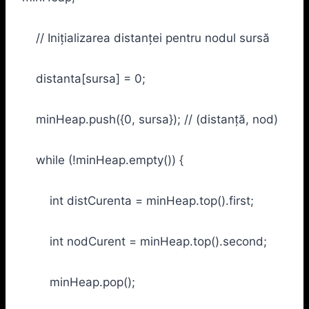
// Inițializarea distanței pentru nodul sursă
distanta[sursa] = 0;
minHeap.push({0, sursa}); // (distanță, nod)
while (!minHeap.empty()) {
int distCurenta = minHeap.top().first;
int nodCurent = minHeap.top().second;
minHeap.pop();