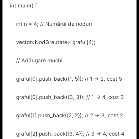
int main() {
int n = 4; // Numărul de noduri
vector<NodGreutate> graful[4];
// Adăugare muchii
graful[0].push_back({1, 5}); // 1 -> 2, cost 5
graful[0].push_back({3, 3}); // 1 -> 4, cost 3
graful[1].push_back({2, 2}); // 2 -> 3, cost 2
graful[2].push_back({3, 4}); // 3 -> 4, cost 4