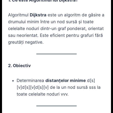
Algoritmul
Dijkstra
este un algoritm de găsire a
drumului minim între un nod sursă și toate
celelalte noduri dintr-un graf ponderat, orientat
sau neorientat. Este eficient pentru grafuri fără
greutăți negative.
2. Obiectiv
Determinarea
distanțelor minime
d[s]
[v]d[s][v]d[s][v] de la un nod sursă sss la
toate celelalte noduri vvv.