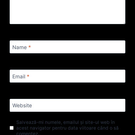
Name
*
Email
*
Website
Salvează-mi numele, emailul și site-ul web în
acest navigator pentru data viitoare când o să
comentez.