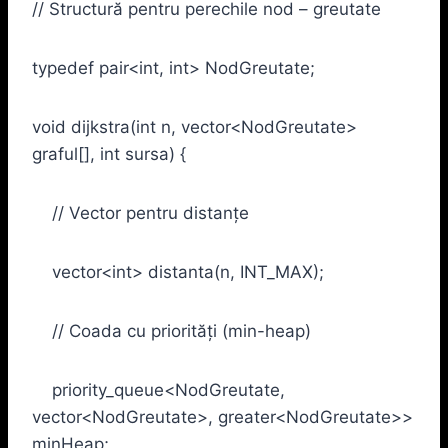
// Structură pentru perechile nod – greutate
typedef pair<int, int> NodGreutate;
void dijkstra(int n, vector<NodGreutate>
graful[], int sursa) {
// Vector pentru distanțe
vector<int> distanta(n, INT_MAX);
// Coada cu priorități (min-heap)
priority_queue<NodGreutate,
vector<NodGreutate>, greater<NodGreutate>>
minHeap;