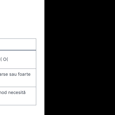
( O(
parse sau foarte
 nod necesită