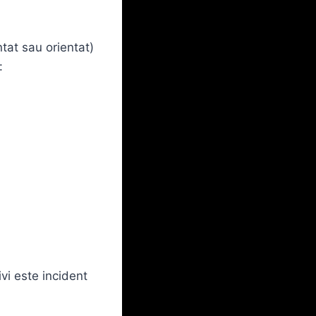
tat sau orientat)
:
_ivi​ este incident