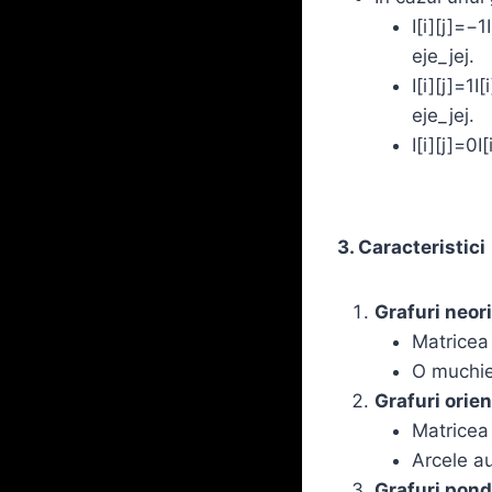
I[i][j]=−1
eje_jej​.
I[i][j]=1I
eje_jej​.
I[i][j]=0I[
3. Caracteristici
Grafuri neor
Matricea 
O muchie
Grafuri orien
Matricea 
Arcele au
Grafuri pond