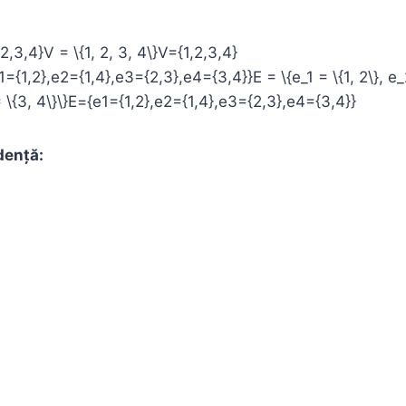
2,3,4}V = \{1, 2, 3, 4\}V={1,2,3,4}
={1,2},e2={1,4},e3={2,3},e4={3,4}}E = \{e_1 = \{1, 2\}, e_2
= \{3, 4\}\}E={e1​={1,2},e2​={1,4},e3​={2,3},e4​={3,4}}
dență: