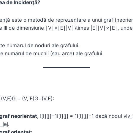
cea de Incidență?
ență este o metodă de reprezentare a unui graf (neorien
ce III de dimensiune ∣V∣×∣E∣|V| \times |E|∣V∣×∣E∣, unde
e numărul de noduri ale grafului.
e numărul de muchii (sau arce) ale grafului.
(V,E)G = (V, E)G=(V,E):
graf neorientat
, I[i][j]=1I[i][j] = 1I[i][j]=1 dacă nodul viv
jej​.
graf orientat
: