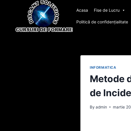
Skip
Acasa
Fise de Lucru
to
content
Politică de confidențialitate
INFORMATICA
Metode d
de Incid
By
admin
martie 20