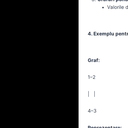
Valorile 
4. Exemplu pentr
Graf:
1–2
| |
4–3
Reprezentare: