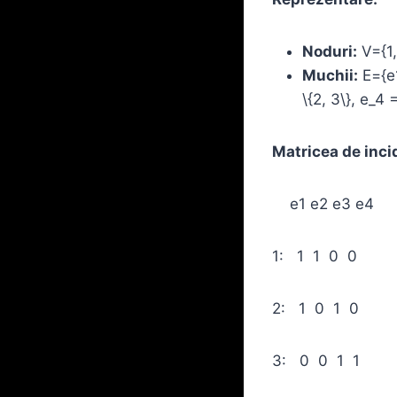
Noduri:
V={1,
Muchii:
E={e1
\{2, 3\}, e_4 
Matricea de inci
e1 e2 e3 e4
1: 1 1 0 0
2: 1 0 1 0
3: 0 0 1 1