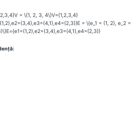
2,3,4}V = \{1, 2, 3, 4\}V={1,2,3,4}
,2),e2=(3,4),e3=(4,1),e4=(2,3)}E = \{e_1 = (1, 2), e_2 = (
3)\}E={e1​=(1,2),e2​=(3,4),e3​=(4,1),e4​=(2,3)}
dență: