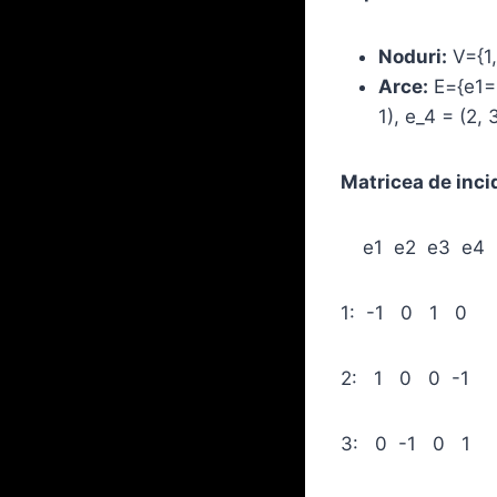
Noduri:
V={1,
Arce:
E={e1=(1
1), e_4 = (2, 
Matricea de inci
e1 e2 e3 e4
1: -1 0 1 0
2: 1 0 0 -1
3: 0 -1 0 1