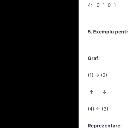
4: 0 1 0 1
5. Exemplu pentr
Graf:
(1) → (2)
↑ ↓
(4) ← (3)
Reprezentare: