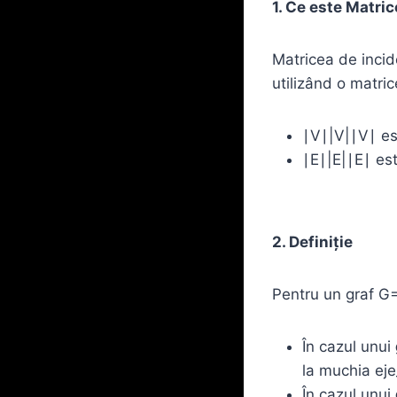
1. Ce este Matri
Matricea de incid
utilizând o matri
∣V∣|V|∣V∣ est
∣E∣|E|∣E∣ est
2. Definiție
Pentru un graf G=
În cazul unui
la muchia eje_
În cazul unui