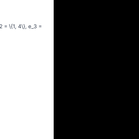
 = \{1, 4\}, e_3 =