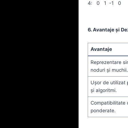
4: 0 1 -1 0
6. Avantaje și D
Avantaje
Reprezentare sim
noduri și muchii.
Ușor de utilizat
și algoritmi.
Compatibilitate c
ponderate.