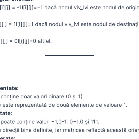
I[i][j] = -1I[i][j]=−1 dacă nodul viv_ivi​ este nodul de origi
[i][j] = 1I[i][j]=1 dacă nodul viv_ivi​ este nodul de destinați
i][j] = 0I[i][j]=0 altfel.
ientate:
conține doar valori binare (0 și 1).
 este reprezentată de două elemente de valoare 1.
tate:
poate conține valori −1,0-1, 0−1,0 și 111.
 direcții bine definite, iar matricea reflectă această orie
erate: