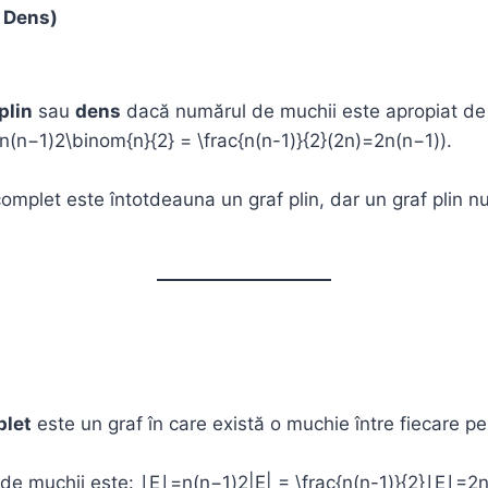
f Dens)
plin
sau
dens
dacă numărul de muchii este apropiat d
=n(n−1)2\binom{n}{2} = \frac{n(n-1)}{2}(2n​)=2n(n−1)​).
omplet este întotdeauna un graf plin, dar un graf plin n
plet
este un graf în care există o muchie între fiecare p
de muchii este: ∣E∣=n(n−1)2|E| = \frac{n(n-1)}{2}∣E∣=2n