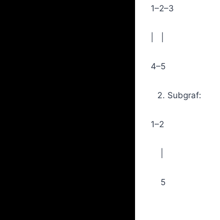
1–2–3
| |
4–5
Subgraf:
1–2
|
5