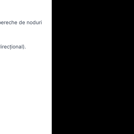
 pereche de noduri
irecțional).