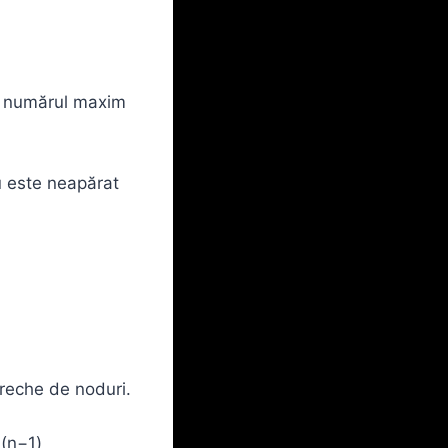
e numărul maxim
u este neapărat
ereche de noduri.
(n−1)​