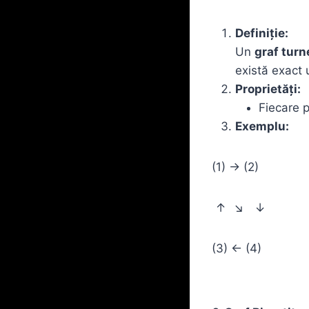
Definiție:
Un
graf turn
există exact 
Proprietăți:
Fiecare p
Exemplu:
(1) → (2)
↑ ↘ ↓
(3) ← (4)