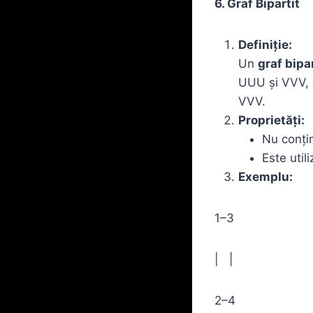
6. Graf Bipartit
Definiție:
Un
graf bipar
UUU și VVV, 
VVV.
Proprietăți:
Nu conțin
Este util
Exemplu:
1–3
| |
2–4