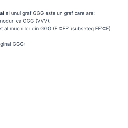
al
al unui graf GGG este un graf care are:
 noduri ca GGG (VVV).
t al muchiilor din GGG (E′⊆EE’ \subseteq EE′⊆E).
iginal GGG: