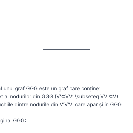
l unui graf GGG este un graf care conține:
t al nodurilor din GGG (V′⊆VV’ \subseteq VV′⊆V).
hiile dintre nodurile din V′V’V′ care apar și în GGG.
iginal GGG: