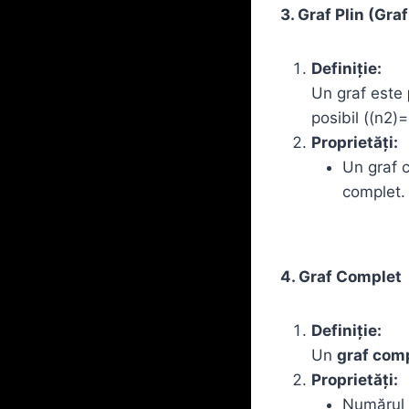
3. Graf Plin (Gra
Definiție:
Un graf este
posibil ((n2)
Proprietăți:
Un graf c
complet.
4. Graf Complet
Definiție:
Un
graf com
Proprietăți:
Numărul 