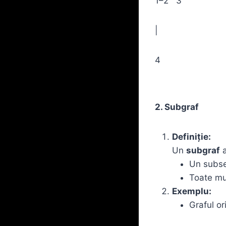
1–2 3
|
4
2. Subgraf
Definiție:
Un
subgraf
a
Un subse
Toate muc
Exemplu:
Graful or