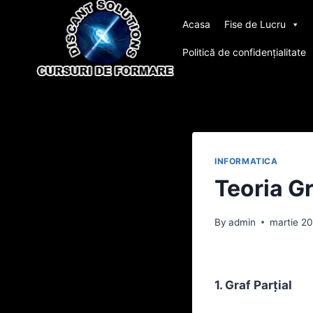
Skip
Acasa
Fise de Lucru
to
content
Politică de confidențialitate
INFORMATICA
Teoria Gr
By
admin
martie 20
1. Graf Parțial