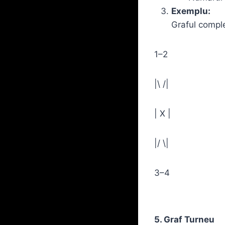
Exemplu:
Graful comple
1–2
|\ /|
| X |
|/ \|
3–4
5. Graf Turneu