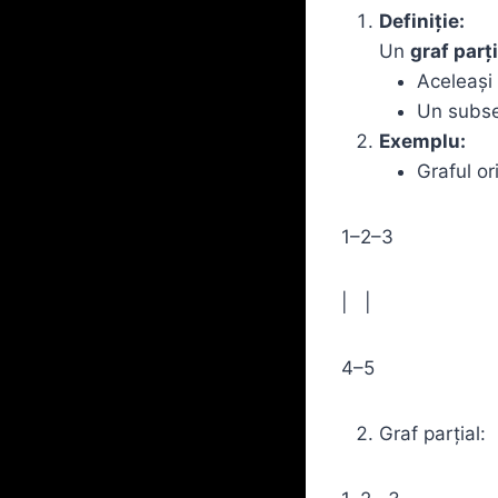
Definiție:
Un
graf parți
Aceleași
Un subse
Exemplu:
Graful or
1–2–3
| |
4–5
Graf parțial: