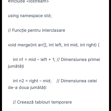
#include <iostream>
using namespace std;
// Funcție pentru interclasare
void merge(int arr[], int left, int mid, int right) {
int n1 = mid – left + 1; // Dimensiunea primei
jumătăți
int n2 = right – mid; // Dimensiunea celei
de-a doua jumătăți
// Creează tablouri temporare