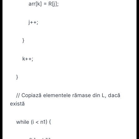
arr[k] = R[j];
j++;
}
k++;
}
// Copiază elementele rămase din L, dacă
există
while (i < n1) {