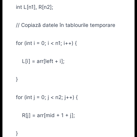
int L[n1], R[n2];
// Copiază datele în tablourile temporare
for (int i = 0; i < n1; i++) {
L[i] = arr[left + i];
}
for (int j = 0; j < n2; j++) {
R[j] = arr[mid + 1 + j];
}