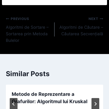
Navigare
PREVIOUS
NEXT
Algoritmi de Sortare –
Algoritmi de Căutare –
în
Sortarea prin Metoda
Căutarea Secvențială
articole
Bulelor
Similar Posts
Metode de Reprezentare a
Grafurilor: Algoritmul lui Kruskal