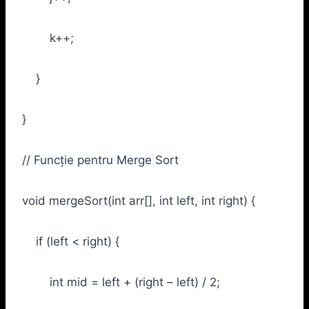
k++;
}
}
// Funcție pentru Merge Sort
void mergeSort(int arr[], int left, int right) {
if (left < right) {
int mid = left + (right – left) / 2;