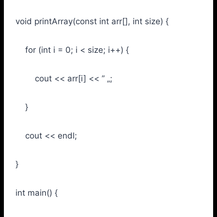
void printArray(const int arr[], int size) {
for (int i = 0; i < size; i++) {
cout << arr[i] << ” „;
}
cout << endl;
}
int main() {