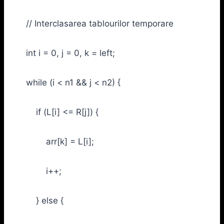
// Interclasarea tablourilor temporare
int i = 0, j = 0, k = left;
while (i < n1 && j < n2) {
if (L[i] <= R[j]) {
arr[k] = L[i];
i++;
} else {