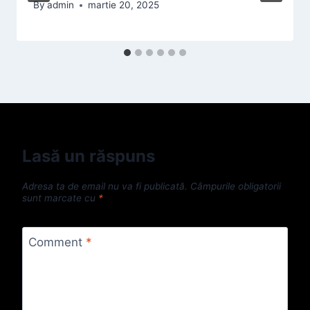
By
admin
martie 20, 2025
Lasă un răspuns
Adresa ta de email nu va fi publicată.
Câmpurile obligatorii
sunt marcate cu
*
Comment
*