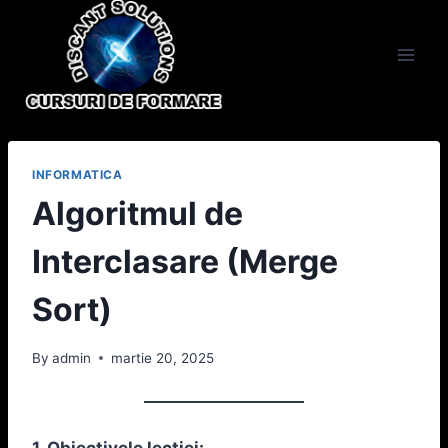
Skip
to
content
INFORMATICA
Algoritmul de
Interclasare (Merge
Sort)
By
admin
martie 20, 2025
1. Obiectivele lecției: