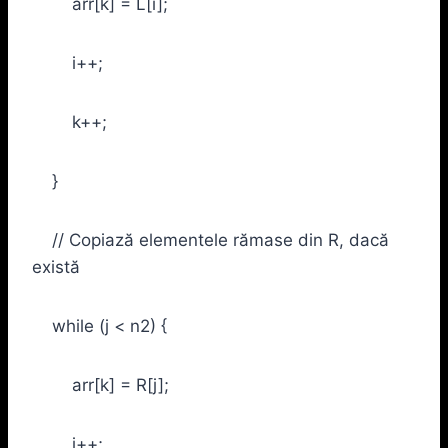
arr[k] = L[i];
i++;
k++;
}
// Copiază elementele rămase din R, dacă
există
while (j < n2) {
arr[k] = R[j];
j++;