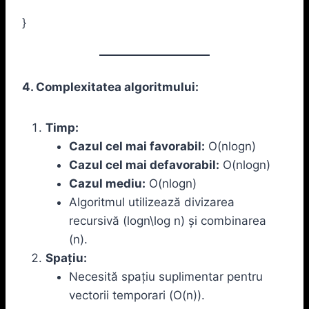
}
4. Complexitatea algoritmului:
Timp:
Cazul cel mai favorabil:
O(nlog⁡n)
Cazul cel mai defavorabil:
O(nlog⁡n)
Cazul mediu:
O(nlog⁡n)
Algoritmul utilizează divizarea
recursivă (log⁡n\log n) și combinarea
(n).
Spațiu:
Necesită spațiu suplimentar pentru
vectorii temporari (O(n)).