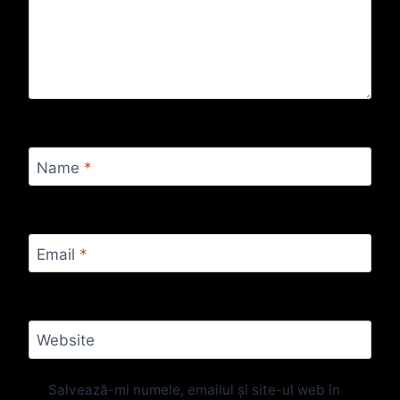
Name
*
Email
*
Website
Salvează-mi numele, emailul și site-ul web în