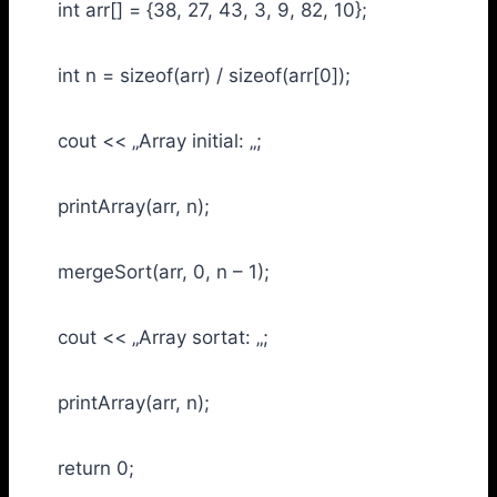
int arr[] = {38, 27, 43, 3, 9, 82, 10};
int n = sizeof(arr) / sizeof(arr[0]);
cout << „Array initial: „;
printArray(arr, n);
mergeSort(arr, 0, n – 1);
cout << „Array sortat: „;
printArray(arr, n);
return 0;