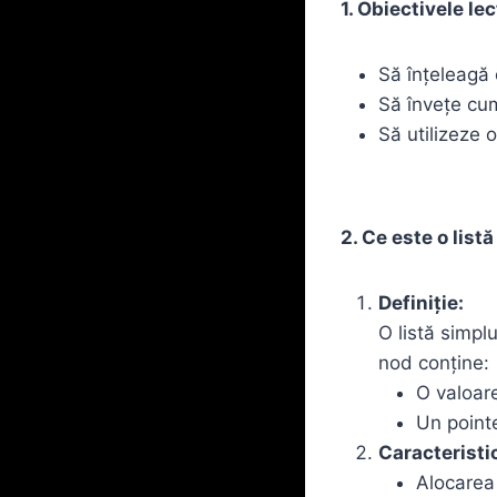
1. Obiectivele lec
Să înțeleagă
Să învețe cum
Să utilizeze 
2. Ce este o list
Definiție:
O listă simpl
nod conține:
O valoare
Un pointe
Caracteristic
Alocarea