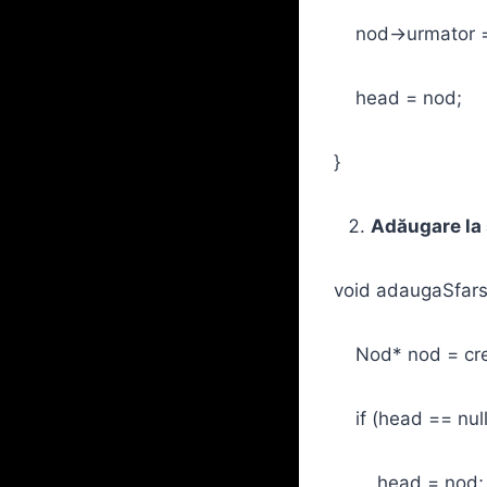
nod->urmator =
head = nod;
}
Adăugare la 
void adaugaSfarsi
Nod* nod = cre
if (head == nullp
head = nod;