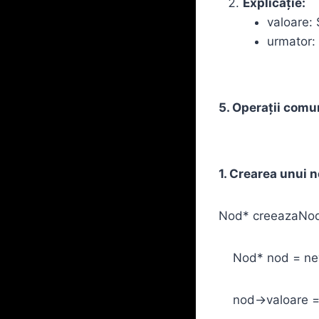
Explicație:
valoare: 
urmator: 
5. Operații comun
1. Crearea unui 
Nod* creeazaNod(
Nod* nod = new
nod->valoare = 