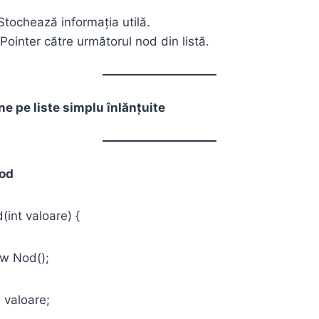
Stochează informația utilă.
Pointer către următorul nod din listă.
e pe liste simplu înlănțuite
nod
int valoare) {
 Nod();
valoare;