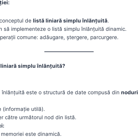
ției:
 conceptul de
listă liniară simplu înlănțuită
.
 să implementeze o listă simplu înlănțuită dinamic.
operații comune: adăugare, ștergere, parcurgere.
ă liniară simplu înlănțuită?
u înlănțuită este o structură de date compusă din
noduri
 (informație utilă).
r către următorul nod din listă.
i:
 memoriei este dinamică.