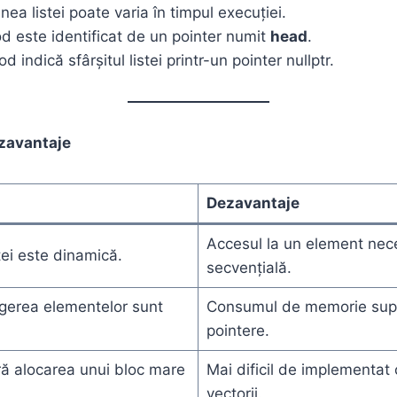
ea listei poate varia în timpul execuției.
d este identificat de un pointer numit
head
.
d indică sfârșitul listei printr-un pointer nullptr.
ezavantaje
Dezavantaje
Accesul la un element nec
ei este dinamică.
secvențială.
rgerea elementelor sunt
Consumul de memorie supl
pointere.
ă alocarea unui bloc mare
Mai dificil de implementat
vectorii.