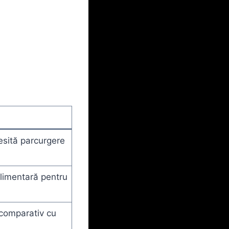
esită parcurgere
imentară pentru
 comparativ cu