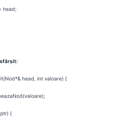
 head;
sfârșit:
t(Nod*& head, int valoare) {
eazaNod(valoare);
tr) {