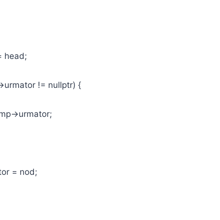
head;
mator != nullptr) {
->urmator;
r = nod;