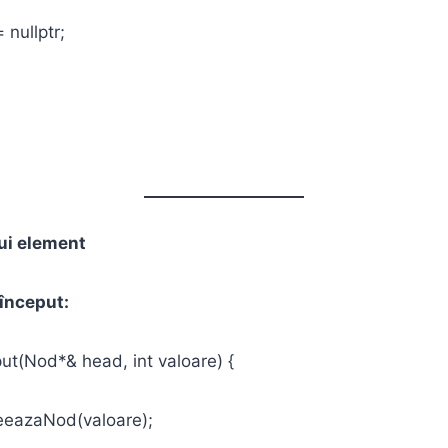
nullptr;
ui element
început:
ut(Nod*& head, int valoare) {
eazaNod(valoare);