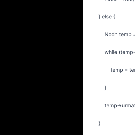
} else {
Nod* temp = 
while (temp->ur
temp = temp
}
temp->urmato
}