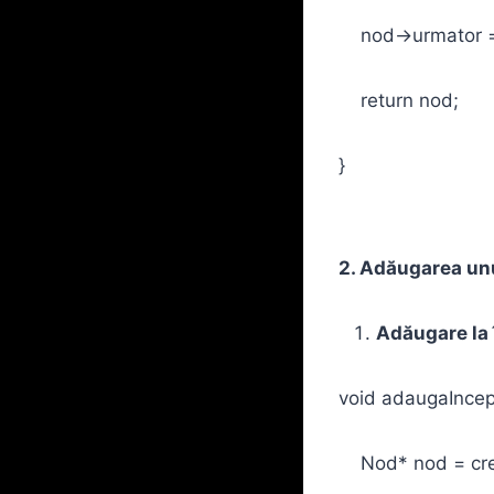
nod->urmator = 
return nod;
}
2. Adăugarea un
Adăugare la 
void adaugaIncep
Nod* nod = cre