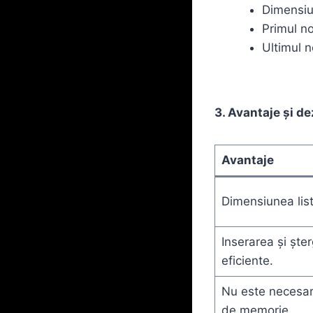
Dimensiun
Primul no
Ultimul no
3. Avantaje și d
Avantaje
Dimensiunea list
Inserarea și ște
eficiente.
Nu este necesar
de memorie.