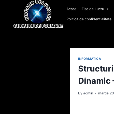
Skip
Acasa
Fise de Lucru
to
content
Politică de confidențialitate
INFORMATICA
Structur
Dinamic –
By
admin
martie 20