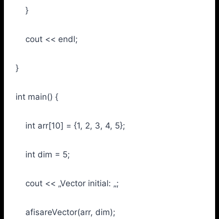
}
cout << endl;
}
int main() {
int arr[10] = {1, 2, 3, 4, 5};
int dim = 5;
cout << „Vector initial: „;
afisareVector(arr, dim);