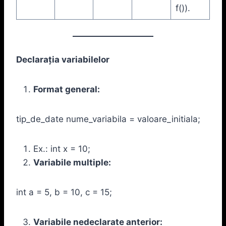
f()).
Declarația variabilelor
Format general:
tip_de_date nume_variabila = valoare_initiala;
Ex.: int x = 10;
Variabile multiple:
int a = 5, b = 10, c = 15;
Variabile nedeclarate anterior: