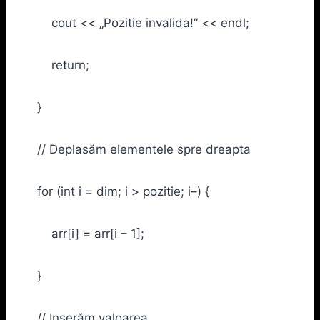
cout << „Pozitie invalida!” << endl;
return;
}
// Deplasăm elementele spre dreapta
for (int i = dim; i > pozitie; i–) {
arr[i] = arr[i – 1];
}
// Inserăm valoarea