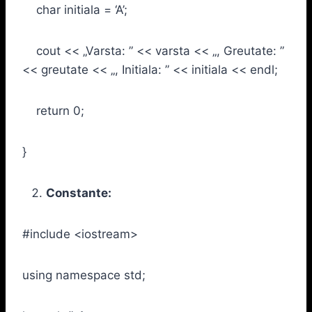
char initiala = ‘A’;
cout << „Varsta: ” << varsta << „, Greutate: ”
<< greutate << „, Initiala: ” << initiala << endl;
return 0;
}
Constante:
#include <iostream>
using namespace std;