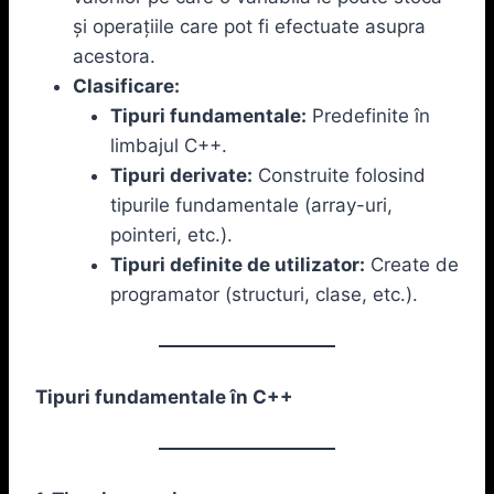
și operațiile care pot fi efectuate asupra
acestora.
Clasificare:
Tipuri fundamentale:
Predefinite în
limbajul C++.
Tipuri derivate:
Construite folosind
tipurile fundamentale (array-uri,
pointeri, etc.).
Tipuri definite de utilizator:
Create de
programator (structuri, clase, etc.).
Tipuri fundamentale în C++