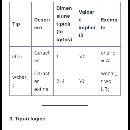
Dimen
Valoar
siune
Descri
e
Exemp
Tip
tipică
ere
implici
le
(în
tă
bytes)
Caract
char c
char
1
‘\0’
er
= ‘A’;
Caract
wchar_
wchar_
er
2-4
‘\0’
t wc =
t
extins
L’ß’;
3. Tipuri logice