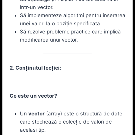
într-un vector.
Să implementeze algoritmi pentru inserarea
unei valori la o poziție specificată.
Să rezolve probleme practice care implică
modificarea unui vector.
2. Conținutul lecției:
Ce este un vector?
Un
vector
(array) este o structură de date
care stochează o colecție de valori de
același tip.