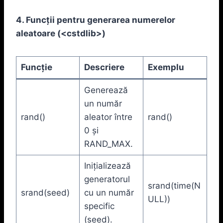
4. Funcții pentru generarea numerelor
aleatoare (
<cstdlib>
)
Funcție
Descriere
Exemplu
Generează
un număr
rand()
aleator între
rand()
0 și
RAND_MAX.
Inițializează
generatorul
srand(time(N
srand(seed)
cu un număr
ULL))
specific
(seed).