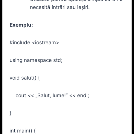
necesită intrări sau ieșiri.
Exemplu:
#include <iostream>
using namespace std;
void salut() {
cout << „Salut, lume!” << endl;
}
int main() {