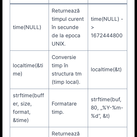
Returnează
timpul curent
time(NULL) -
time(NULL)
în secunde
>
de la epoca
1672444800
UNIX.
Conversie
localtime(&ti
timp în
localtime(&t)
me)
structura tm
(timp local).
strftime(buff
strftime(buf,
er, size,
Formatare
80, „%Y-%m-
format,
timp.
%d”, &t)
&time)
Returnează