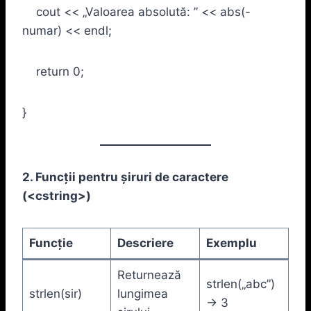
cout << „Valoarea absolută: ” << abs(-
numar) << endl;
return 0;
}
2. Funcții pentru șiruri de caractere
(
<cstring>
)
Funcție
Descriere
Exemplu
Returnează
strlen(„abc”)
strlen(sir)
lungimea
-> 3