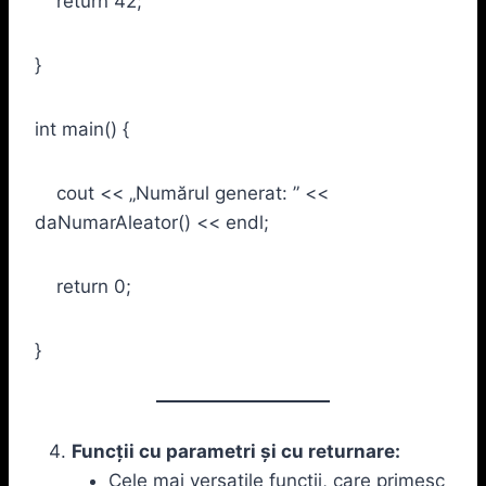
return 42;
}
int main() {
cout << „Numărul generat: ” <<
daNumarAleator() << endl;
return 0;
}
Funcții cu parametri și cu returnare:
Cele mai versatile funcții, care primesc