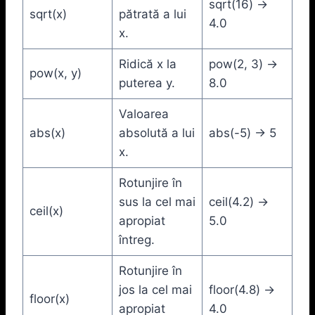
sqrt(16) ->
sqrt(x)
pătrată a lui
4.0
x.
Ridică x la
pow(2, 3) ->
pow(x, y)
puterea y.
8.0
Valoarea
abs(x)
absolută a lui
abs(-5) -> 5
x.
Rotunjire în
sus la cel mai
ceil(4.2) ->
ceil(x)
apropiat
5.0
întreg.
Rotunjire în
jos la cel mai
floor(4.8) ->
floor(x)
apropiat
4.0