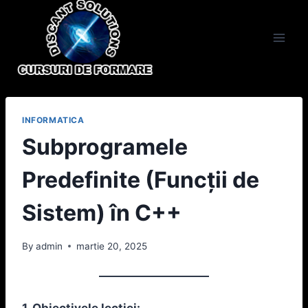
Skip
to
content
INFORMATICA
Subprogramele
Predefinite (Funcții de
Sistem) în C++
By
admin
martie 20, 2025
1. Obiectivele lecției: