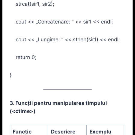
strcat(sir1, sir2);
cout << „Concatenare: ” << sir1 << endl;
cout << „Lungime: ” << strlen(sir1) << endl;
return 0;
}
3. Funcții pentru manipularea timpului
(
<ctime>
)
Funcție
Descriere
Exemplu