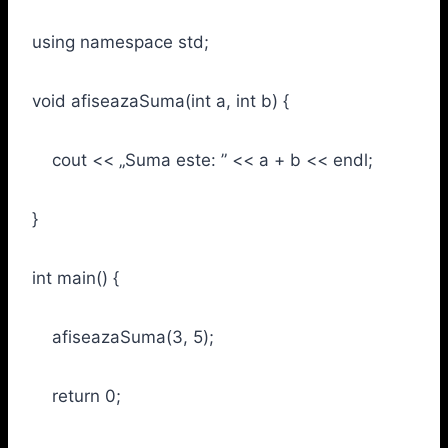
using namespace std;
void afiseazaSuma(int a, int b) {
cout << „Suma este: ” << a + b << endl;
}
int main() {
afiseazaSuma(3, 5);
return 0;