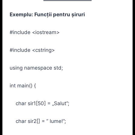
Exemplu: Funcții pentru șiruri
#include <iostream>
#include <cstring>
using namespace std;
int main() {
char sir1[50] = „Salut”;
char sir2[] = ” lume!”;