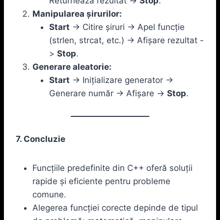
Returnează rezultat ->
Stop
.
Manipularea șirurilor:
Start
-> Citire șiruri -> Apel funcție
(strlen, strcat, etc.) -> Afișare rezultat -
>
Stop
.
Generare aleatorie:
Start
-> Inițializare generator ->
Generare număr -> Afișare ->
Stop
.
7. Concluzie
Funcțiile predefinite din C++ oferă soluții
rapide și eficiente pentru probleme
comune.
Alegerea funcției corecte depinde de tipul