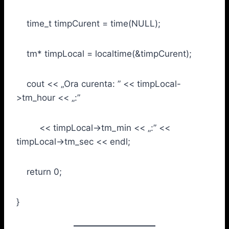
time_t timpCurent = time(NULL);
tm* timpLocal = localtime(&timpCurent);
cout << „Ora curenta: ” << timpLocal-
>tm_hour << „:”
<< timpLocal->tm_min << „:” <<
timpLocal->tm_sec << endl;
return 0;
}