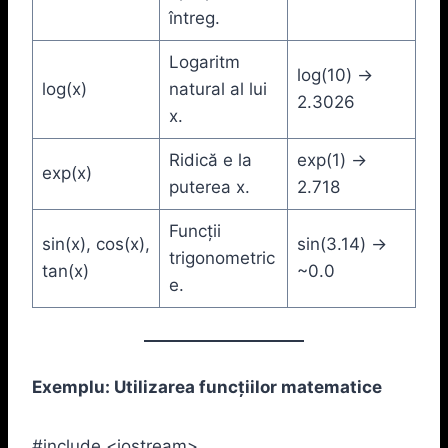
întreg.
Logaritm
log(10) ->
log(x)
natural al lui
2.3026
x.
Ridică e la
exp(1) ->
exp(x)
puterea x.
2.718
Funcții
sin(x), cos(x),
sin(3.14) ->
trigonometric
tan(x)
~0.0
e.
Exemplu: Utilizarea funcțiilor matematice
#include <iostream>