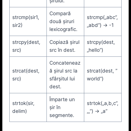
șirului.
Compară
strcmp(sir1,
strcmp(„abc”,
două șiruri
sir2)
„abd”) -> -1
lexicografic.
strcpy(dest,
Copiază șirul
strcpy(dest,
src)
src în dest.
„hello”)
Concateneaz
strcat(dest,
ă șirul src la
strcat(dest, ”
src)
sfârșitul lui
world”)
dest.
Împarte un
strtok(sir,
strtok(„a,b,c”,
șir în
delim)
„,”) -> „a”
segmente.