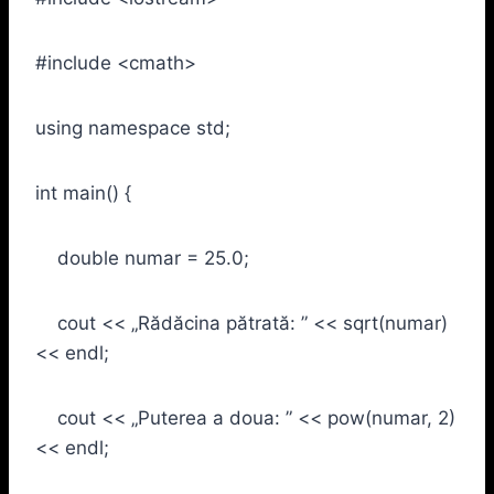
#include <cmath>
using namespace std;
int main() {
double numar = 25.0;
cout << „Rădăcina pătrată: ” << sqrt(numar)
<< endl;
cout << „Puterea a doua: ” << pow(numar, 2)
<< endl;